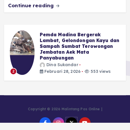
Continue reading
o
p
m
er
k
Pemda Madina Bergerak
u
Lambat, Gelondongan Kayu dan
Sampah Sumbat Terowongan
Jembatan Aek Mata
Panyabungan
Dina Sukandar
Februari 28, 2026
553 views
2
Copyright © 2026 Malintang Pos Online |