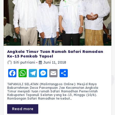
Angkola Timur Tuan Rumah Safari Ramadan
Ke-13 Pemkab Tapsel
Siti putriani
Juni 11, 2018
F
W
T
M
E
S
a
h
el
e
m
h
TAPANULI SELATAN (Malintangpos Online): Mesjid Raya
c
a
e
ss
ai
a
Baburrahman Desa Panompuan Jae Kecamatan Angkola
Timur menjadi tuan rumah Safari Ramadhan Pemerintah
e
ts
g
e
l
re
Kabupaten Tapanuli Selatan yang ke-13, Minggu (10/6).
Rombongan Safari Ramadhan tersebut…
b
A
r
n
Read more
o
p
a
g