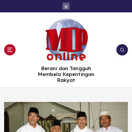
S
k
i
p
t
o
c
o
n
t
e
n
t
Berani dan Tangguh
Membela Kepentingan
Rakyat