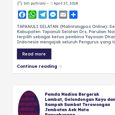
Siti putriani
April 27, 2018
F
W
T
M
E
S
a
h
el
e
m
h
TAPANULI SELATAN (Malintangpos Online): Se
c
a
e
ss
ai
a
Kabupaten Tapanuli Selatan Drs. Parulian N
terpilih sebagai ketua pembina Yayasan Dha
e
ts
g
e
l
re
Indonesia mengajak seluruh Pengurus yang 
b
A
r
n
o
p
a
g
Read more
o
p
m
er
Continue reading
k
 di
Pemda Madina Bergerak
 Haru
Lambat, Gelondongan Kayu da
Sampah Sumbat Terowongan
 2026
Jembatan Aek Mata
Panyabungan