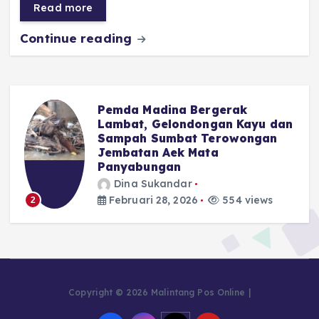
b
A
r
n
Read more
o
p
a
g
Continue reading
o
p
m
er
k
Pemda Madina Bergerak
u
Lambat, Gelondongan Kayu dan
Sampah Sumbat Terowongan
Jembatan Aek Mata
Panyabungan
Dina Sukandar
Februari 28, 2026
554 views
2
Copyright © 2026 Malintang Pos Online |