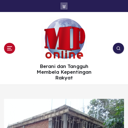
S
k
i
p
t
o
c
o
n
t
e
n
t
Berani dan Tangguh
Membela Kepentingan
Rakyat