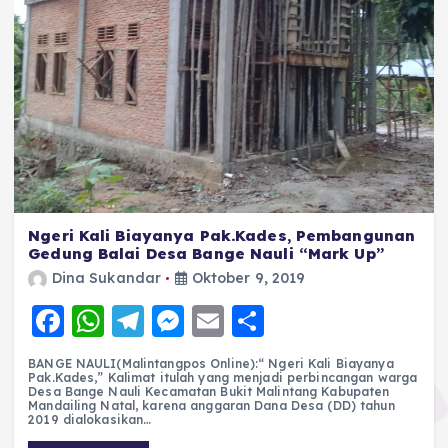
Ngeri Kali Biayanya Pak.Kades, Pembangunan
Gedung Balai Desa Bange Nauli “Mark Up”
Dina Sukandar
Oktober 9, 2019
F
W
T
M
E
S
a
h
el
e
m
h
BANGE NAULI(Malintangpos Online):“ Ngeri Kali Biayanya
c
a
e
ss
ai
a
Pak.Kades,” Kalimat itulah yang menjadi perbincangan warga
Desa Bange Nauli Kecamatan Bukit Malintang Kabupaten
e
ts
g
e
l
re
Mandailing Natal, karena anggaran Dana Desa (DD) tahun
2019 dialokasikan…